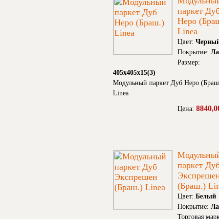
Модульны
паркет Ду
Неро (Браш
Linea
Цвет:
Черны
Покрытие:
Ла
Размер:
405х405х15(3)
Модульный паркет Дуб Неро (Браш
Linea
8840,0
Цена:
Модульны
паркет Ду
Экспреше
(Браш.) Li
Цвет:
Белый
Покрытие:
Ла
Торговая марк