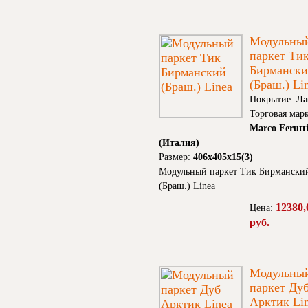
Модульны
паркет Ти
Бирманск
(Браш.) Li
Покрытие:
Ла
Торговая марк
Marco Ferutt
(Италия)
Размер:
406х405х15(3)
Модульный паркет Тик Бирмански
(Браш.) Linea
12380,
Цена:
руб.
Модульны
паркет Ду
Арктик Li