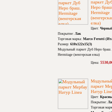
паркет Ду
Неро браш
Hermitage
(венгерска
елка)
Цвет:
Черны
Покрытие:
Лак
Торговая марка:
Marco Ferutti (Ит
Размер:
610x122x15(3)
Модульный паркет Дуб Неро браш.
Hermitage (венгерская елка)
5530,0
Цена:
Модульны
паркет Ме
Натур Line
Цвет:
Красн
Покрытие:
Ла
Торговая марк