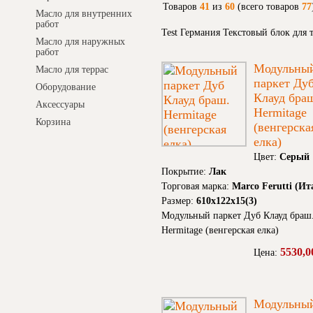
Товаров
41
из
60
(всего товаров
77
Масло для внутренних
работ
Test Германия Текстовый блок для
Масло для наружных
работ
Модульны
Масло для террас
паркет Ду
Оборудование
Клауд бра
Аксессуары
Hermitage
Корзина
(венгерска
елка)
Цвет:
Серый
Покрытие:
Лак
Торговая марка:
Marco Ferutti (Ит
Размер:
610x122x15(3)
Модульный паркет Дуб Клауд браш
Hermitage (венгерская елка)
5530,0
Цена:
Модульны