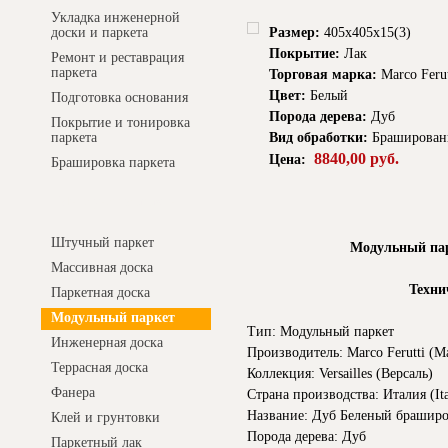
Укладка инженерной
Размер:
405х405х15(3)
доски и паркета
Покрытие:
Лак
Ремонт и реставрация
паркета
Торговая марка:
Marco Ferut
Цвет:
Белый
Подготовка основания
Порода дерева:
Дуб
Покрытие и тонировка
Вид обработки:
Браширован
паркета
8840,00 руб.
Цена:
Брашировка паркета
Интернет-магазин
Штучный паркет
Модульный пар
Массивная доска
Техни
Паркетная доска
Модульный паркет
Тип: Модульный паркет
Инженерная доска
Производитель: Marco Ferutti (М
Террасная доска
Коллекция: Versailles (Версаль)
Фанера
Страна производства: Италия (Ita
Название: Дуб Беленый браширов
Клей и грунтовки
Порода дерева: Дуб
Паркетный лак