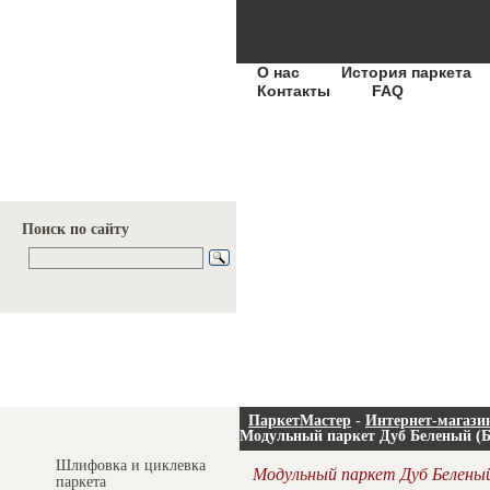
О нас
История паркета
Контакты
FAQ
Поиск по сайту
Услуги и цены
ПаркетМастер
-
Интернет-магази
Модульный паркет Дуб Беленый (Б
Шлифовка и циклевка
Модульный паркет Дуб Беленый
паркета