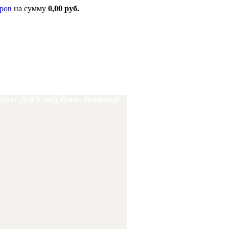
ров
на сумму
0,00 руб.
кет Дуб Клауд браш. Hermitage