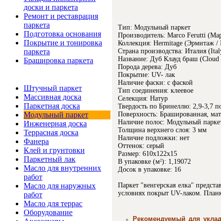
доски и паркета
Ремонт и реставрация
паркета
Тип: Модульный паркет
Подготовка основания
Производитель: Marco Ferutti (Ма
Покрытие и тонировка
Коллекция: Hermitage (Эрмитаж / 
Страна производства: Италия (Ital
паркета
Название: Дуб Клауд браш (Cloud 
Брашировка паркета
Порода дерева: Дуб
Покрытие: UV- лак
Интернет-магазин
Наличие фаски: с фаской
Штучный паркет
Тип соединения: клеевое
Массивная доска
Селекция: Натур
Паркетная доска
Твердость по Бринеллю: 2,9-3,7 
Поверхность: Брашированная, мат
Модульный паркет
Наличие полос: Модульный парке
Инженерная доска
Толщина верхнего слоя: 3 мм
Террасная доска
Наличие подложки: нет
Фанера
Оттенок: серый
Клей и грунтовки
Размер: 610х122х15
Паркетный лак
В упаковке (м
): 1,19072
2
Масло для внутренних
Досок в упаковке: 16
работ
Паркет "венгерская елка" предст
Масло для наружных
условиях покрыт UV-лаком. Планк
работ
Масло для террас
Оборудование
Рекомендуемый для уклад