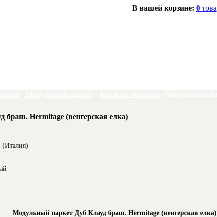
В вашей корзине:
0
това
газин
-
Модульный паркет
-
Каталог товаров
-
Модульный пар
 браш. Hermitage (венгерская елка)
i (Италия)
ый
Модульный паркет Дуб Клауд браш. Hermitage (венгерская елка)