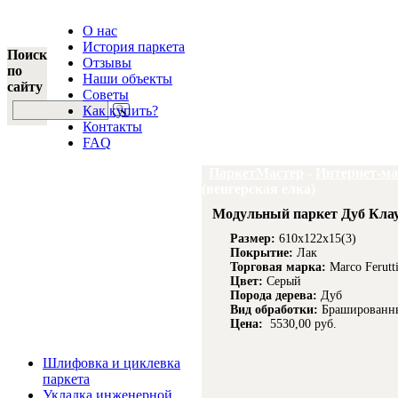
О нас
История паркета
Поиск
Отзывы
по
Наши объекты
сайту
Советы
Как купить?
Контакты
FAQ
ПаркетМастер
-
Интернет-ма
(венгерская елка)
Модульный паркет Дуб Клауд
Размер:
610x122x15(3)
Покрытие:
Лак
Торговая марка:
Marco Ferutt
Цвет:
Серый
Порода дерева:
Дуб
Вид обработки:
Брашированн
Цена:
5530,00 руб.
Услуги и цены
Шлифовка и циклевка
паркета
Укладка инженерной