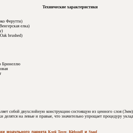
Технические характеристики
рко Ферутти)
Венгерская елка)
y)
Oak brushed)
по Бринеллю
овая
т
авляет собой двухслойную конструкцию состоящую из ценного слоя (3мм)
и делятся на левые и правые, что значительно упрощает процедуру укла
ки модульного паркета
и
Клей
Tover
,
Klebstoff
Stauf