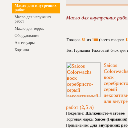
Масло для внутренних
работ
Масло для наружных
Масло для внутренних раб
работ
Масло для террас
Оборудование
Товаров
81
из
100
(всего товаров
1
Аксессуары
Корзина
Test Германия Текстовый блок для
Saicos
Colorwach
воск
серебристо
серый
декоратив
для внутр
работ (2,5 л)
Покрытие:
Шелковисто-матовое
Торговая марка:
Saicos (Германия)
Применение:
Для внутренних раб