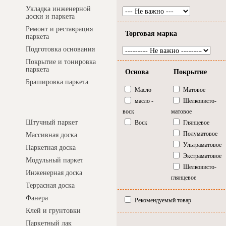
Укладка инженерной
доски и паркета
Ремонт и реставрация
Торговая марка
паркета
Подготовка основания
Покрытие и тонировка
паркета
Основа
Покрытие
Брашировка паркета
Масло
Матовое
масло -
Шелковисто-
Интернет-магазин
воск
матовое
Штучный паркет
Воск
Глянцевое
Полуматовое
Массивная доска
Ультраматовое
Паркетная доска
Экстраматовое
Модульный паркет
Шелковисто-
Инженерная доска
глянцевое
Террасная доска
Фанера
Рекомендуемый товар
Клей и грунтовки
Паркетный лак