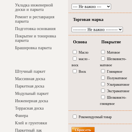
Укладка инженерной
доски и паркета
Ремонт и реставрация
Торговая марка
паркета
Подготовка основания
Покрытие и тонировка
паркета
Основа
Покрытие
Брашировка паркета
Масло
Матовое
масло -
Шелковисто-
Интернет-магазин
воск
матовое
Штучный паркет
Воск
Глянцевое
Полуматовое
Массивная доска
Ультраматовое
Паркетная доска
Экстраматовое
Модульный паркет
Шелковисто-
Инженерная доска
глянцевое
Террасная доска
Фанера
Рекомендуемый товар
Клей и грунтовки
Паркетный лак