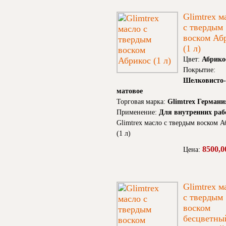
Glimtrex м
с твердым
воском Аб
(1 л)
Цвет:
Абрико
Покрытие:
Шелковисто-
матовое
Торговая марка:
Glimtrex Германи
Применение:
Для внутренних раб
Glimtrex масло с твердым воском А
(1 л)
8500,0
Цена:
Glimtrex м
с твердым
воском
бесцветны