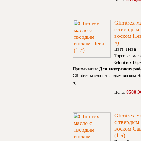
Glimtrex м
с твердым
воском Нев
л)
Цвет:
Нева
Торговая марк
Glimtrex Ге
Применение:
Для внутренних раб
Glimtrex масло с твердым воском Н
л)
8500,0
Цена:
Glimtrex м
с твердым
воском Са
(1 л)