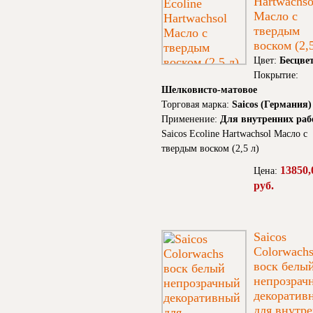
Hartwachso
Масло с
твердым
воском (2,5
Цвет:
Бесцве
Покрытие:
Шелковисто-матовое
Торговая марка:
Saicos (Германия)
Применение:
Для внутренних раб
Saicos Ecoline Hartwachsol Масло с
твердым воском (2,5 л)
13850,
Цена:
руб.
Saicos
Colorwach
воск белы
непрозрач
декоратив
для внутр