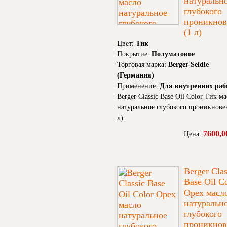
натуральн
глубокого
проникнов
(1 л)
Цвет:
Тик
Покрытие:
Полуматовое
Торговая марка:
Berger-Seidle
(Германия)
Применение:
Для внутренних раб
Berger Classic Base Oil Color Тик м
натуральное глубокого проникнове
л)
7600,0
Цена:
Berger Clas
Base Oil C
Орех масл
натуральн
глубокого
проникнов