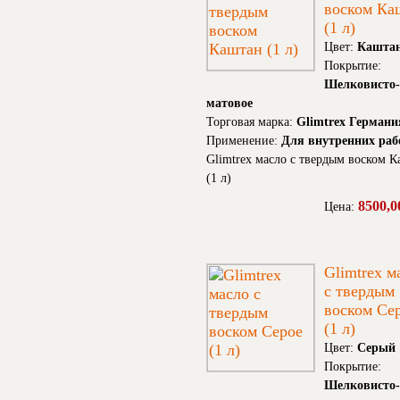
воском Ка
(1 л)
Цвет:
Кашта
Покрытие:
Шелковисто-
матовое
Торговая марка:
Glimtrex Германи
Применение:
Для внутренних раб
Glimtrex масло с твердым воском 
(1 л)
8500,0
Цена:
Glimtrex м
с твердым
воском Се
(1 л)
Цвет:
Серый
Покрытие:
Шелковисто-