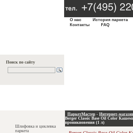
О нас
История паркета
Контакты
FAQ
Поиск по сайту
Услуги и цены
ПаркетМастер
-
Интернет-магази
Berger Classic Base Oil Color Каш
проникновения (1 л)
Шлифовка и циклевка
паркета
Berger Classic Base Oil Color