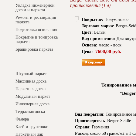
проникновения (1 л)
Укладка инженерной
доски и паркета
Ремонт и реставрация
Покрытие:
Полуматовое
паркета
Торговая марка:
Berger-Seid
Подготовка основания
Цвет:
Белый
Покрытие и тонировка
Вид применения:
Для внутр
паркета
Основа:
масло - воск
Брашировка паркета
7600,00 руб.
Цена:
Интернет-магазин
Штучный паркет
Массивная доска
Тонированное м
Паркетная доска
"Berger
Модульный паркет
Инженерная доска
Террасная доска
Вид покрытия
: Тонированное 
Фанера
Производитель
: Berger-Seidle
Клей и грунтовки
Страна
: Германия
Расход
: около 50 грамм/м2 в 1 
Паркетный лак