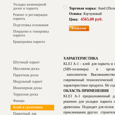
Укладка инженерной
Торговая марка:
Aned (Пол
доски и паркета
Основа:
Каучуковый
Ремонт и реставрация
паркета
4565,00 руб.
Цена:
Подготовка основания
Покрытие и тонировка
паркета
Брашировка паркета
Интернет-магазин
ХАРАКТЕРИСТИКА
Штучный паркет
KLEJ А-1 - клей для паркета и
Массивная доска
(SBS-полимера) в орган
наполнителя. Высококачеств
Паркетная доска
современный технологический 
Модульный паркет
характеристики продукта. Не со
Инженерная доска
ОБЛАСТЬ ПРИМЕНЕНИЯ
Террасная доска
KLEJ А-1 предназначенный д
Фанера
решение для укладки паркета 
древесины. Подходит для полов
Клей и грунтовки
приклеивания других строител
Паркетный лак