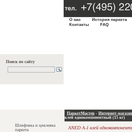
О нас
История паркета
Контакты
FAQ
Поиск по сайту
Услуги и цены
ПаркетМастер
-
Интернет-магази
клей однокомпонентный (15 кг)
Шлифовка и циклевка
ANED A-1 клей однокомпонентн
паркета