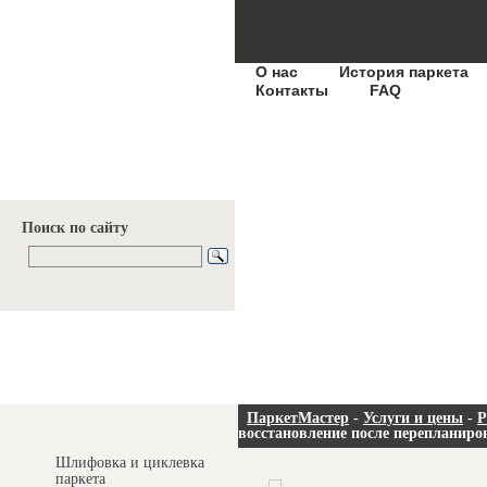
О нас
История паркета
Контакты
FAQ
Поиск по сайту
Услуги и цены
ПаркетМастер
-
Услуги и цены
-
Р
восстановление после перепланиро
Шлифовка и циклевка
паркета