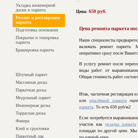
Укладка инженерной
доски и паркета
650 руб.
Цена:
Ремонт и реставрация
паркета
Цена ремонта паркета по
Подготовка основания
Покрытие и тонировка
Наши специалисты предварител
паркета
включать ремонт паркета. 
Брашировка паркета
оперативно сразу после Вашего
Интернет-магазин
В услугу ремонт после переп
виды работ: от выравнивани
Штучный паркет
Общая стоимость работ состои
Массивная доска
Паркетная доска
Итак, частичная реставрация 
Модульный паркет
или
циклёвкой паркета
оцен
Инженерная доска
паркета
. То есть 650 руб/м2
Террасная доска
Если потребуется выравнивани
Фанера
участок как
укладка паркета
Клей и грунтовки
площади по другой цене. Мы 
Паркетный лак
по единой цене.