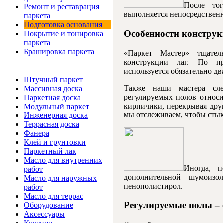
После то
Ремонт и реставрация
выполняется непосредственн
паркета
Подготовка основания
Особенности констру
Покрытие и тонировка
паркета
Брашировка паркета
«Паркет Мастер» тщател
конструкции лаг. По пр
Интернет-магазин
используется обязательно дв
Штучный паркет
Также наши мастера сле
Массивная доска
регулируемых полов относи
Паркетная доска
кирпичики, перекрывая друг
Модульный паркет
мы отслеживаем, чтобы стык
Инженерная доска
Террасная доска
Фанера
Клей и грунтовки
Паркетный лак
Масло для внутренних
Иногда, 
работ
дополнительной шумоизо
Масло для наружных
пенополистирол.
работ
Масло для террас
Регулируемые полы – 
Оборудование
Аксессуары
Корзина