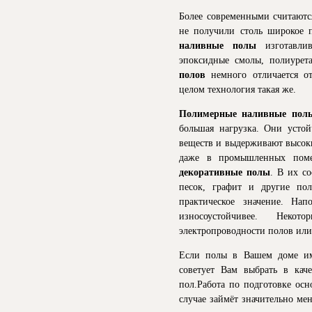
Более современными считают
не получили столь широкое 
наливные полы
изготавлив
эпоксидные смолы, полиурет
полов
немного отличается от
целом технология такая же.
Полимерные наливные пол
большая нагрузка. Они усто
веществ и выдерживают высоки
даже в промышленных поме
декоративные полы
. В их с
песок, графит и другие по
практическое значение. На
износоустойчивее. Нек
электропроводности полов или
Если полы в Вашем доме им
советует Вам выбрать в кач
пол.Работа по подготовке осн
случае займёт значительно ме