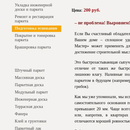
Укладка инженерной
доски и паркета
200 руб.
Цена:
Ремонт и реставрация
паркета
– не проблема! Выровнем
Подготовка основания
Если Вы счастливый обладател
Покрытие и тонировка
Вашем доме – сплошное удо
паркета
Мастер» может применить дл
Брашировка паркета
достижение строительной мыс
Интернет-магазин
Это быстрозастывающая сыпуча
отличие от таких же быстр
Штучный паркет
лишнюю влагу. Наливные пол
Массивная доска
паркетом в будущем (например
Паркетная доска
грибок).
Модульный паркет
Как мы уже упоминали, мы ис
Инженерная доска
самостоятельного основания п
Террасная доска
превышают 20 мм. Чаще всего 
Фанера
или, напротив, в квартирах
отличаются хорошей ровностью
Клей и грунтовки
Паркетный лак