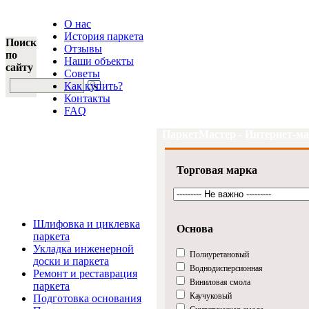
О нас
История паркета
Поиск
Отзывы
по
Наши объекты
сайту
Советы
Как купить?
Контакты
FAQ
ПаркетМастер
-
Интернет-ма
Торговая марка
Услуги и цены
Шлифовка и циклевка
Основа
паркета
Укладка инженерной
Полиуретановый
доски и паркета
Воднодисперсионная
Ремонт и реставрация
Виниловая смола
паркета
Каучуковый
Подготовка основания