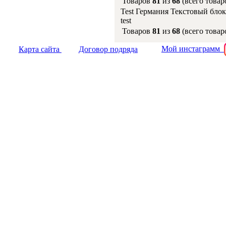
Товаров
81
из
68
(всего това
Test Германия Текстовый блок
test
Товаров
81
из
68
(всего това
Мой инстаграмм
Карта сайта
Договор подряда