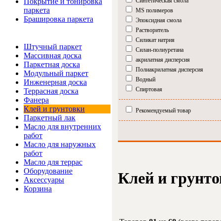
Покрытие и тонировка
Синтетическая смола
паркета
MS полимеров
Брашировка паркета
Эпоксидная смола
Растворитель
Интернет-магазин
Силикат натрия
Штучный паркет
Силан-полиуретана
Массивная доска
акрилатная дисперсия
Паркетная доска
Полиакрилатная дисперсия
Модульный паркет
Водный
Инженерная доска
Спиртовая
Террасная доска
Фанера
Клей и грунтовки
Рекомендуемый товар
Паркетный лак
Масло для внутренних
работ
Масло для наружных
работ
Масло для террас
Оборудование
Клей и грунт
Аксессуары
Корзина