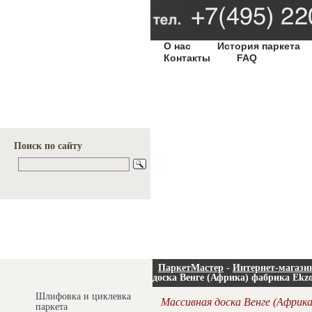
О нас
История паркета
Контакты
FAQ
Поиск по сайту
Услуги и цены
ПаркетМастер
-
Интернет-магази
доска Венге (Африка) фабрика Ekzo
Шлифовка и циклевка
Массивная доска Венге (Африка
паркета