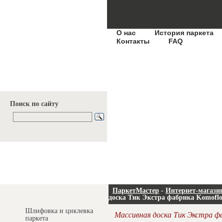
О нас
История паркета
Контакты
FAQ
Поиск по сайту
Услуги и цены
ПаркетМастер
-
Интернет-магази
доска Тик Экстра фабрика Komoflo
Шлифовка и циклевка
Массивная доска Тик Экстра ф
паркета