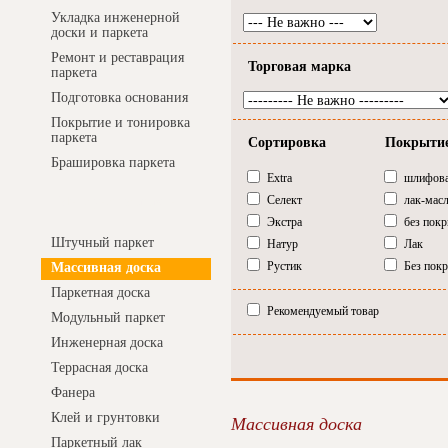
Укладка инженерной
доски и паркета
Ремонт и реставрация
Торговая марка
паркета
Подготовка основания
Покрытие и тонировка
паркета
Сортировка
Покрыти
Брашировка паркета
Extra
шлифов
Селект
лак-мас
Интернет-магазин
Экстра
без пок
Штучный паркет
Натур
Лак
Рустик
Без пок
Массивная доска
Паркетная доска
Рекомендуемый товар
Модульный паркет
Инженерная доска
Террасная доска
Фанера
Клей и грунтовки
Массивная доска
Паркетный лак