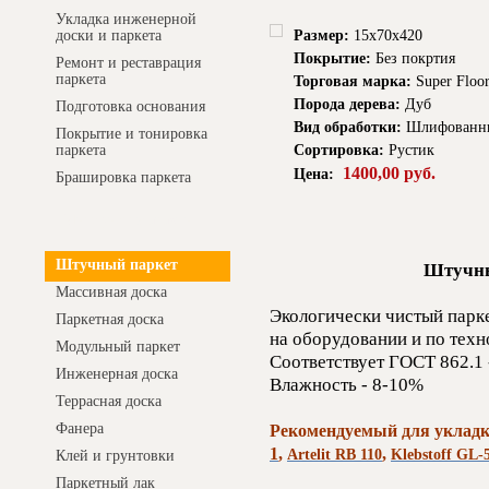
Укладка инженерной
Размер:
15x70x420
доски и паркета
Покрытие:
Без покртия
Ремонт и реставрация
паркета
Торговая марка:
Super Floor
Порода дерева:
Дуб
Подготовка основания
Вид обработки:
Шлифованн
Покрытие и тонировка
Сортировка:
Рустик
паркета
1400,00 руб.
Цена:
Брашировка паркета
Интернет-магазин
Штучный паркет
Штучны
Массивная доска
Экологически чистый парк
Паркетная доска
на оборудовании и по тех
Модульный паркет
Соответствует ГОСТ 862.1 
Инженерная доска
Влажность - 8-10%
Террасная доска
Фанера
Рекомендуемый для укладк
1
,
,
Artelit RB 110
Klebstoff GL-
Клей и грунтовки
Паркетный лак