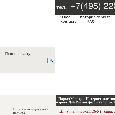
О нас
История паркета
Контакты
FAQ
Поиск по сайту
Услуги и цены
ПаркетМастер
-
Интернет-магази
паркет Дуб Рустик фабрика Super 
Шлифовка и циклевка
Штучный паркет Дуб Рустик ф
паркета