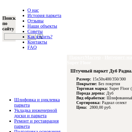
О нас
История паркета
Поиск
Отзывы
по
Наши объекты
сайту
Советы
Как купить?
Контакты
FAQ
ПаркетМастер
-
Интернет-ма
Super Floor
Штучный паркет Дуб Радиал
Размер:
15x50x400/350/300
Покрытие:
Без покртия
Торговая марка:
Super Floor 
Порода дерева:
Дуб
Услуги и цены
Вид обработки:
Шлифованны
Шлифовка и циклевка
Сортировка:
Радиал селект
паркета
Цена:
2800,00 руб.
Укладка инженерной
доски и паркета
Ремонт и реставрация
паркета
Подготовка основания