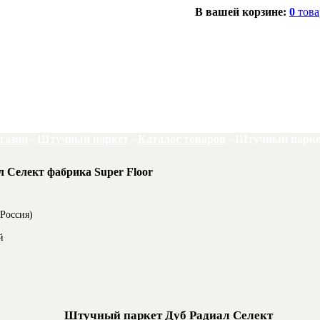
В вашей корзине:
0
това
газин
-
Штучный паркет
-
Каталог товаров
-
Штучный паркет
 Селект фабрика Super Floor
(Россия)
й
Штучный паркет Дуб Радиал Селект