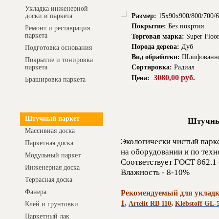
Укладка инженерной
Размер:
15x90x900/800/700/
доски и паркета
Покрытие:
Без покртия
Ремонт и реставрация
паркета
Торговая марка:
Super Floor
Порода дерева:
Дуб
Подготовка основания
Вид обработки:
Шлифованн
Покрытие и тонировка
Сортировка:
Радиал
паркета
3080,00 руб.
Цена:
Брашировка паркета
Интернет-магазин
Штучный паркет
Штучны
Массивная доска
Экологически чистый парк
Паркетная доска
на оборудовании и по тех
Модульный паркет
Соответствует ГОСТ 862.1 
Инженерная доска
Влажность - 8-10%
Террасная доска
Фанера
Рекомендуемый для укладк
1
,
,
Artelit RB 110
Klebstoff GL-
Клей и грунтовки
Паркетный лак