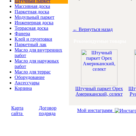
Штучный паркет
Массивная доска
Паркетная доска
Модульный паркет
Инженерная доска
Террасная доска
← Вернуться назад
Фанера
Клей и грунтовки
Рекомендуемые товары
Паркетный лак
Масло для внутренних
работ
Масло для наружных
работ
Масло для террас
Оборудование
Аксессуары
Корзина
Штучный паркет Орех
Шту
Американский, селект
Ру
Карта
Договор
Мой инстаграмм
сайта
подряда