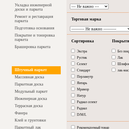
Укладка инженерной
доски и паркета
Ремонт и реставрация
Торговая марка
паркета
Подготовка основания
Покрытие и тонировка
паркета
Сортировка
Покрыти
Брашировка паркета
Экстра
Без пок
Рустик
Лак
Интернет-магазин
Селект
Шлифо
Штучный паркет
Стандарт
лак-мас
Перламутр
Массивная доска
Янтарь
Паркетная доска
Мрамор
Модульный паркет
Натур
Инженерная доска
Радиал селект
Террасная доска
Радиал
Фанера
D/M/L
Клей и грунтовки
Паркетный лак
Рекомендуемый товар