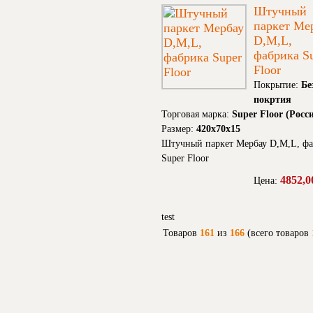
Штучный
паркет Ме
D,M,L,
фабрика S
Floor
Покрытие:
Бе
покртия
Торговая марка:
Super Floor (Росс
Размер:
420х70х15
Штучный паркет Мербау D,M,L, фа
Super Floor
4852,0
Цена:
test
Товаров
161
из
166
(всего товаров