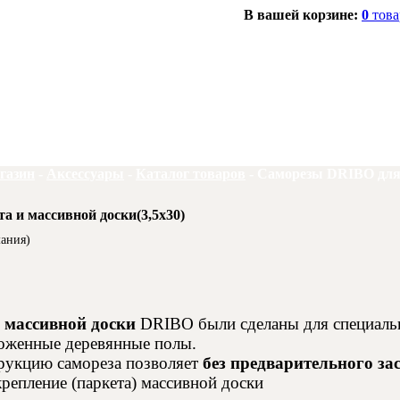
В вашей корзине:
0
това
газин
-
Аксессуары
-
Каталог товаров
-
Саморезы DRIBO для 
 и массивной доски(3,5х30)
мания)
и массивной доски
DRIBO были сделаны для специаль
ложенные деревянные полы.
рукцию самореза позволяет
без предварительного з
репление (паркета) массивной доски