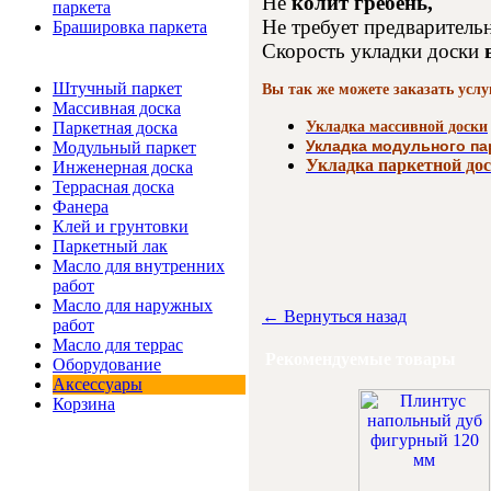
Не
колит гребень,
паркета
Не требует предваритель
Брашировка паркета
Скорость укладки доски
Интернет-магазин
Штучный паркет
Вы так же можете заказать услу
Массивная доска
Укладка массивной доски
Паркетная доска
Укладка модульного па
Модульный паркет
Укладка паркетной дос
Инженерная доска
Террасная доска
Фанера
Клей и грунтовки
Паркетный лак
Масло для внутренних
работ
Масло для наружных
← Вернуться назад
работ
Масло для террас
Рекомендуемые товары
Оборудование
Аксессуары
Корзина