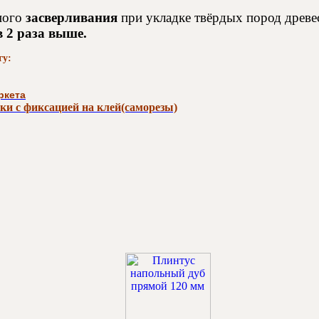
ного
засверливания
при укладке твёрдых пород древе
в 2 раза выше.
гу:
ркета
ки с фиксацией на клей(саморезы)