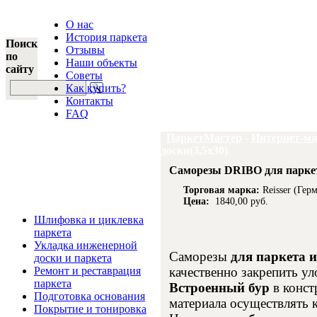
О нас
История паркета
Поиск
Отзывы
по
Наши объекты
сайту
Советы
Как купить?
Контакты
FAQ
ПаркетМастер
-
Интернет-ма
доски(3,5х30)
Саморезы DRIBO для паркета
Торговая марка:
Reisser (Гер
Цена:
1840,00 руб.
Услуги и цены
Шлифовка и циклевка
паркета
Укладка инженерной
Саморезы
для паркета 
доски и паркета
качественно закрепить у
Ремонт и реставрация
паркета
Встроенный бур
в конст
Подготовка основания
материала осуществлять к
Покрытие и тонировка