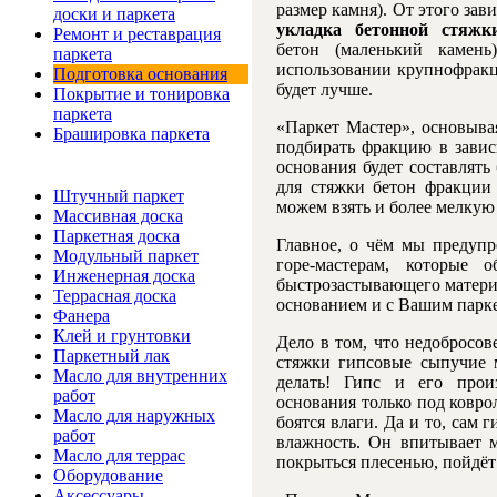
размер камня). От этого зав
доски и паркета
укладка бетонной стяжк
Ремонт и реставрация
бетон (маленький камен
паркета
использовании крупнофракц
Подготовка основания
будет лучше.
Покрытие и тонировка
паркета
«Паркет Мастер», основыва
Брашировка паркета
подбирать фракцию в зави
основания будет составлять
Интернет-магазин
для стяжки бетон фракции
Штучный паркет
можем взять и более мелку
Массивная доска
Паркетная доска
Главное, о чём мы предупр
Модульный паркет
горе-мастерам, которые 
Инженерная доска
быстрозастывающего материал
Террасная доска
основанием и с Вашим парке
Фанера
Клей и грунтовки
Дело в том, что недобросо
Паркетный лак
стяжки гипсовые сыпучие м
Масло для внутренних
делать! Гипс и его прои
работ
основания только под ковро
Масло для наружных
боятся влаги. Да и то, сам
работ
влажность. Он впитывает м
Масло для террас
покрыться плесенью, пойдёт
Оборудование
Аксессуары