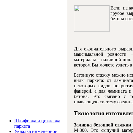
Если изна
грубое вы
бетона сос
Для окончательного вырав
максимальной ровности 
материалы – наливной пол. 
котором Вы можете узнать в
Бетонную стяжку можно исп
виды паркета: от ламинат
некоторых видов покрыти
фанерой, а для ламината и
бетона. Это связано с 
плавающую систему соедине
Технология изготовле
Услуги и цены
Шлифовка и циклевка
Заливка бетонной стяжки
паркета
М-300. Это сыпучий мате
Укладка инженерной