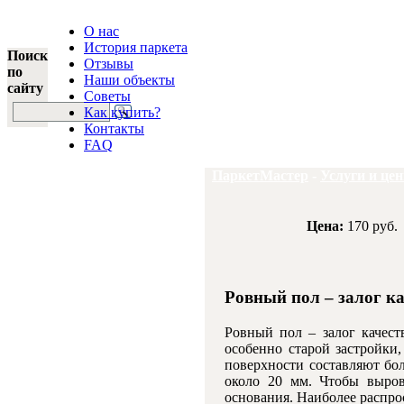
О нас
История паркета
Поиск
Отзывы
по
Наши объекты
сайту
Советы
Как купить?
Контакты
FAQ
ПаркетМастер
-
Услуги и це
Цена:
170 руб.
Ровный пол – залог ка
Ровный пол – залог качест
особенно старой застройки
поверхности составляют бо
около 20 мм. Чтобы выро
основания. Наиболее распр