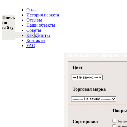
О нас
История паркета
Поиск
Отзывы
по
Наши объекты
сайту
Советы
Как купить?
Контакты
FAQ
ПаркетМастер
-
Интернет-ма
Цвет
Торговая марка
Покры
Сортировка
без п