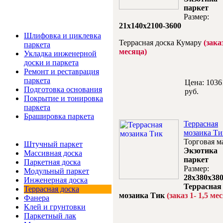
паркет
Размер:
21х140х2100-3600
Услуги и цены
Шлифовка и циклевка
Террасная доска Кумару
(зака
паркета
месяца)
Укладка инженерной
доски и паркета
Ремонт и реставрация
паркета
Цена:
1036
Подготовка основания
руб.
Покрытие и тонировка
паркета
Брашировка паркета
Террасная
мозаика Ти
Интернет-магазин
Торговая м
Штучный паркет
Экзотика
Массивная доска
паркет
Паркетная доска
Размер:
Модульный паркет
28x380x38
Инженерная доска
Террасная
Террасная доска
мозаика Тик
(заказ 1- 1,5 ме
Фанера
Клей и грунтовки
Паркетный лак