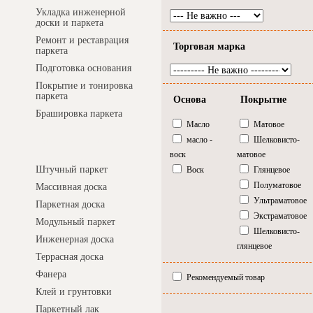
Укладка инженерной
доски и паркета
Ремонт и реставрация
Торговая марка
паркета
Подготовка основания
Покрытие и тонировка
паркета
Основа
Покрытие
Брашировка паркета
Масло
Матовое
масло -
Шелковисто-
Интернет-магазин
воск
матовое
Штучный паркет
Воск
Глянцевое
Полуматовое
Массивная доска
Ультраматовое
Паркетная доска
Экстраматовое
Модульный паркет
Шелковисто-
Инженерная доска
глянцевое
Террасная доска
Фанера
Рекомендуемый товар
Клей и грунтовки
Паркетный лак