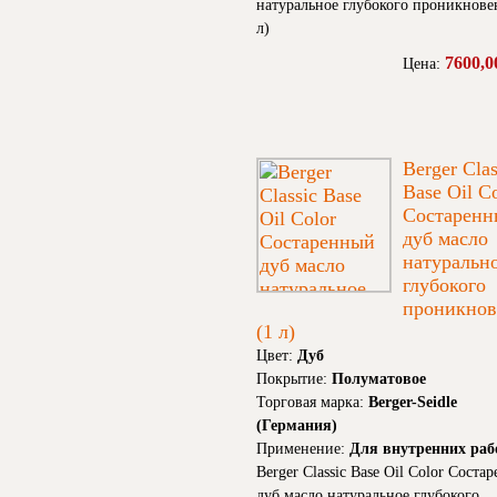
натуральное глубокого проникнове
л)
7600,0
Цена:
Berger Clas
Base Oil C
Состарен
дуб масло
натуральн
глубокого
проникнов
(1 л)
Цвет:
Дуб
Покрытие:
Полуматовое
Торговая марка:
Berger-Seidle
(Германия)
Применение:
Для внутренних раб
Berger Classic Base Oil Color Соста
дуб масло натуральное глубокого