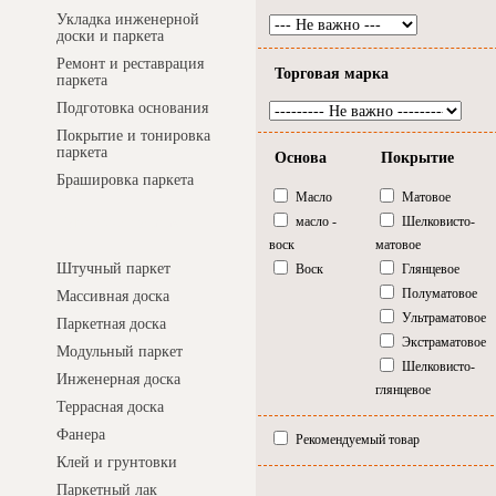
Укладка инженерной
доски и паркета
Ремонт и реставрация
Торговая марка
паркета
Подготовка основания
Покрытие и тонировка
паркета
Основа
Покрытие
Брашировка паркета
Масло
Матовое
масло -
Шелковисто-
Интернет-магазин
воск
матовое
Штучный паркет
Воск
Глянцевое
Полуматовое
Массивная доска
Ультраматовое
Паркетная доска
Экстраматовое
Модульный паркет
Шелковисто-
Инженерная доска
глянцевое
Террасная доска
Фанера
Рекомендуемый товар
Клей и грунтовки
Паркетный лак