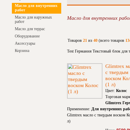
Масло для внутренних
работ
Масло для наружных
Масло для внутренних раб
работ
Масло для террас
Оборудование
Товаров
21
из
40
(всего товаров
13
Аксессуары
Корзина
Test Германия Текстовый блок для
Glimtrex м
с твердым
воском Ко
(1 л)
Цвет:
Колос
Торговая марк
Glimtrex Ге
Применение:
Для внутренних раб
Glimtrex масло с твердым воском К
л)