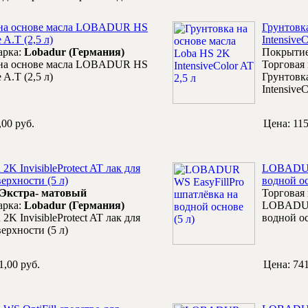
 на основе масла LOBADUR HS
Грунтовк
 A.T (2,5 л)
IntensiveC
арка:
Lobadur (Германия)
Покрыти
 на основе масла LOBADUR HS
Торговая
 A.T (2,5 л)
Грунтовк
IntensiveC
,00 руб.
Цена:
115
 InvisibleProtect AT лак для
LOBADUR 
ерхности (5 л)
водной ос
Экстра- матовый
Торговая
арка:
Lobadur (Германия)
LOBADUR 
 InvisibleProtect AT лак для
водной ос
ерхности (5 л)
1,00 руб.
Цена:
741