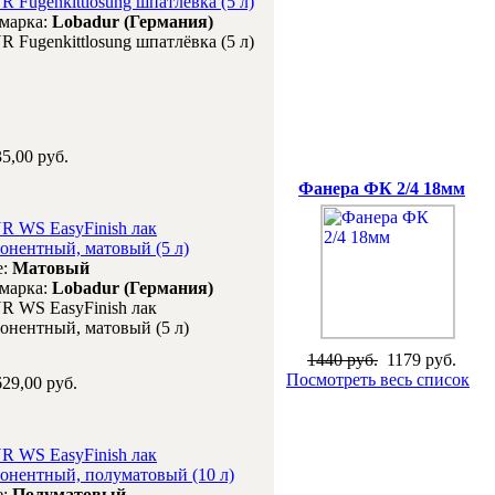
Fugenkittlosung шпатлёвка (5 л)
 марка:
Lobadur (Германия)
Fugenkittlosung шпатлёвка (5 л)
5,00 руб.
Специальная цена
Фанера ФК 2/4 18мм
WS EasyFinish лак
онентный, матовый (5 л)
е:
Матовый
 марка:
Lobadur (Германия)
WS EasyFinish лак
онентный, матовый (5 л)
1440 руб.
1179 руб.
Посмотреть весь список
29,00 руб.
WS EasyFinish лак
онентный, полуматовый (10 л)
е:
Полуматовый