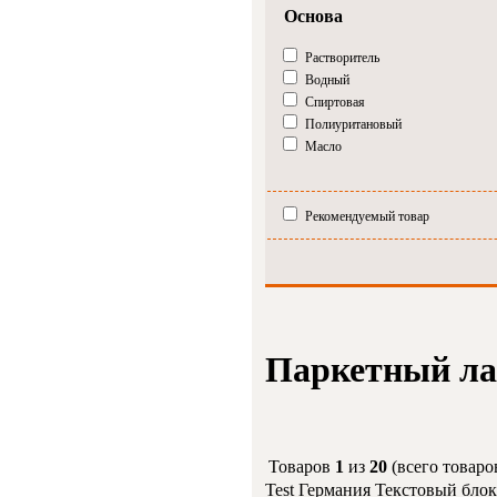
Основа
Растворитель
Водный
Спиртовая
Полиуритановый
Масло
Рекомендуемый товар
Паркетный л
Товаров
1
из
20
(всего товар
Test Германия Текстовый блок