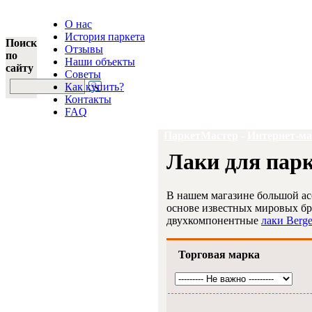
О нас
История паркета
Поиск
Отзывы
по
Наши объекты
сайту
Советы
Как купить?
Контакты
FAQ
ПаркетМастер
-
Интернет-ма
Лаки для пар
В нашем магазине большой ас
основе известных мировых б
двухкомпонентные
лаки Berge
Торговая марка