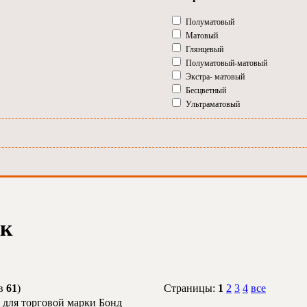
Полуматовый
Матовый
Глянцевый
Полуматовый-матовый
Экстра- матовый
Бесцветный
Ультраматовый
ак
ов
61
)
Страницы:
1
2
3
4
все
 для торговой марки Бонд