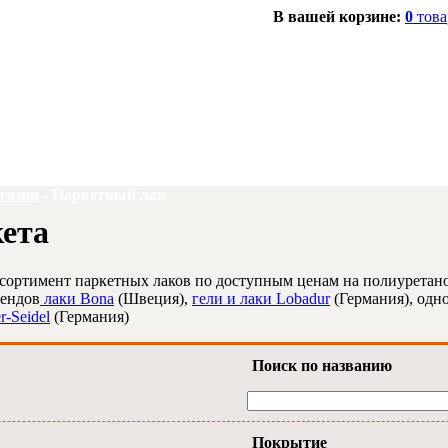
В вашей корзине:
0
това
газин
-
Паркетный лак
кета
сортимент паркетных лаков по доступным ценам на полиуретан
рендов
лаки Bona
(Швеция),
гели и лаки Lobadur
(Германия), одн
r-Seidel
(Германия)
Поиск по названию
Покрытие