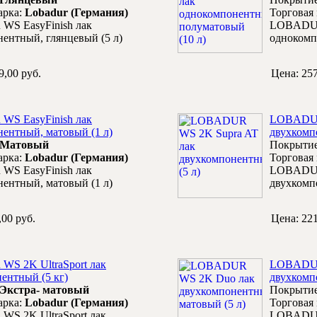
арка:
Lobadur (Германия)
Торговая
S EasyFinish лак
LOBADUR 
ентный, глянцевый (5 л)
однокомп
9,00 руб.
Цена:
257
S EasyFinish лак
LOBADUR
ентный, матовый (1 л)
двухкомп
Матовый
Покрыти
арка:
Lobadur (Германия)
Торговая
S EasyFinish лак
LOBADUR
ентный, матовый (1 л)
двухкомп
,00 руб.
Цена:
221
S 2K UltraSport лак
LOBADUR
ентный (5 кг)
двухкомп
Экстра- матовый
Покрыти
арка:
Lobadur (Германия)
Торговая
S 2K UltraSport лак
LOBADUR