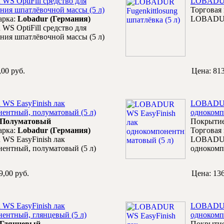
 OptiFill средство для
LOBADUR 
ния шпатлёвочной массы (5 л)
Торговая
арка:
Lobadur (Германия)
LOBADUR 
 OptiFill средство для
ния шпатлёвочной массы (5 л)
,00 руб.
Цена:
813
S EasyFinish лак
LOBADUR 
ентный, полуматовый (5 л)
однокомп
Полуматовый
Покрыти
арка:
Lobadur (Германия)
Торговая
S EasyFinish лак
LOBADUR 
ентный, полуматовый (5 л)
однокомп
9,00 руб.
Цена:
136
S EasyFinish лак
LOBADUR 
ентный, глянцевый (5 л)
однокомп
Глянцевый
Покрыти