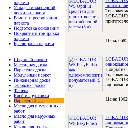
LOBADUR WS
паркета
приготовле
Укладка инженерной
Торговая м
доски и паркета
LOBADUR WS
Ремонт и реставрация
приготовле
паркета
Подготовка основания
Покрытие и тонировка
паркета
Цена:
6685
Брашировка паркета
Интернет-магазин
LOBADUR W
Штучный паркет
однокомпон
Массивная доска
Покрытие:
Паркетная доска
Торговая м
Модульный паркет
LOBADUR W
Инженерная доска
однокомпон
Террасная доска
Фанера
Клей и грунтовки
Цена:
1362
Паркетный лак
Масло для внутренних
работ
Масло для наружных
LOBADUR W
работ
однокомпон
Масло для террас
Покрытие: