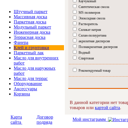
Каучуковый
Интернет-магазин
Синтетическая смола
Штучный паркет
MS полимеров
Массивная доска
Эпоксидная смола
Паркетная доска
Растворитель
Модульный паркет
Силикат натрия
Инженерная доска
Силан-полиуретана
Террасная доска
акрилатная дисперсия
Фанера
Полиакрилатная дисперсия
Клей и грунтовки
Паркетный лак
Водный
Масло для внутренних
Спиртовая
работ
Масло для наружных
Рекомендуемый товар
работ
Масло для террас
Оборудование
Аксессуары
Корзина
В данной категории нет това
товаров или
картой сайта
.
Карта
Договор
Мой инстаграмм
сайта
подряда