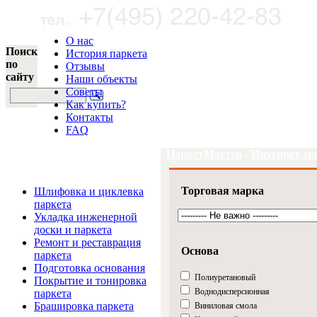
О нас
Поиск
История паркета
по
Отзывы
сайту
Наши объекты
Советы
Как купить?
Контакты
FAQ
ПаркетМастер
-
Интернет-ма
Услуги и цены
Торговая марка
Шлифовка и циклевка
паркета
Укладка инженерной
доски и паркета
Ремонт и реставрация
Основа
паркета
Подготовка основания
Полиуретановый
Покрытие и тонировка
Воднодисперсионная
паркета
Брашировка паркета
Виниловая смола