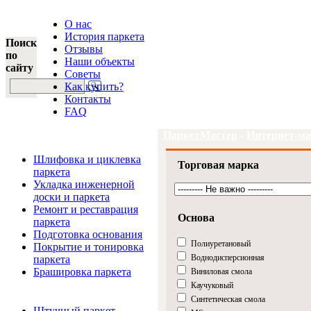
О нас
История паркета
Поиск
Отзывы
по
Наши объекты
сайту
Советы
Как купить?
Контакты
FAQ
ПаркетМастер
-
Интернет-ма
Услуги и цены
Шлифовка и циклевка
Торговая марка
паркета
Укладка инженерной
доски и паркета
Ремонт и реставрация
Основа
паркета
Подготовка основания
Полиуретановый
Покрытие и тонировка
Воднодисперсионная
паркета
Брашировка паркета
Виниловая смола
Каучуковый
Интернет-магазин
Синтетическая смола
Штучный паркет