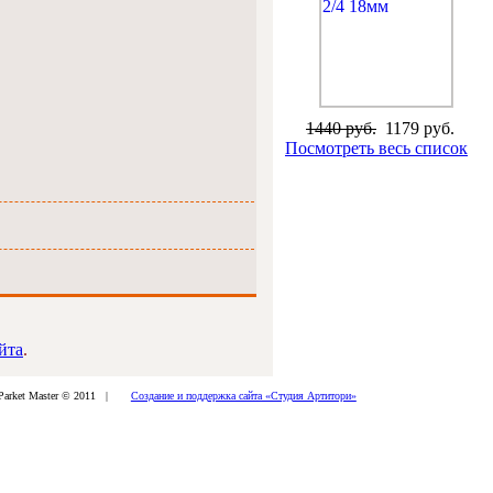
1440 руб.
1179 руб.
Посмотреть весь список
йта
.
arket Master © 2011 |
Создание и поддержка сайта «Студия Артитори»