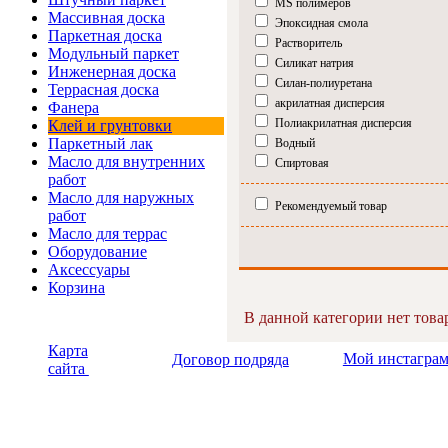
MS полимеров
Массивная доска
Эпоксидная смола
Паркетная доска
Растворитель
Модульный паркет
Силикат натрия
Инженерная доска
Силан-полиуретана
Террасная доска
акрилатная дисперсия
Фанера
Полиакрилатная дисперсия
Клей и грунтовки
Паркетный лак
Водный
Масло для внутренних
Спиртовая
работ
Масло для наружных
Рекомендуемый товар
работ
Масло для террас
Оборудование
Аксессуары
Корзина
В данной категории нет това
Карта
Мой инстагр
Договор подряда
сайта