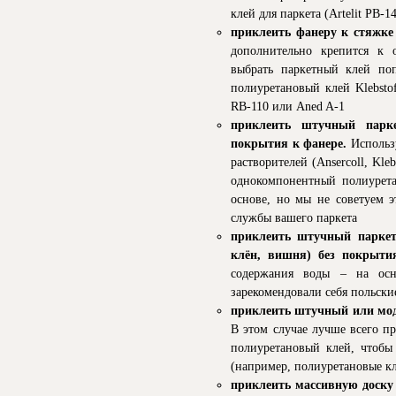
клей для паркета (Artelit PB-1
приклеить фанеру к стяжке
дополнительно крепится к
выбрать паркетный клей по
полиуретановый клей Klebstof
RB-110 или Aned A-1
приклеить штучный парке
покрытия к фанере.
Использ
растворителей (Ansercoll, Kle
однокомпонентный полиурет
основе, но мы не советуем э
службы вашего паркета
приклеить штучный паркет 
клён, вишня) без покрыти
содержания воды – на осно
зарекомендовали себя польские
приклеить штучный или мод
В этом случае лучше всего 
полиуретановый клей, чтобы
(например, полиуретановые кле
приклеить массивную доску