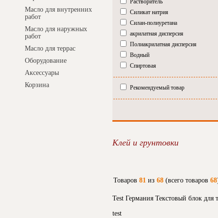
Растворитель
Масло для внутренних
Силикат натрия
работ
Силан-полиуретана
Масло для наружных
акрилатная дисперсия
работ
Полиакрилатная дисперсия
Масло для террас
Водный
Оборудование
Спиртовая
Аксессуары
Корзина
Рекомендуемый товар
Клей и грунтовки
Товаров
81
из
68
(всего товаров
68
Test Германия Текстовый блок для
test