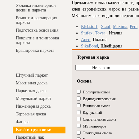
Предлагаем только качественные, 
Укладка инженерной
клеи европейских марок на разных
доски и паркета
MS-полимерах, водно-дисперсионны
Ремонт и реставрация
паркета
Klebstoff
,
Stauf
,
Maxima
,
Pera
Подготовка основания
Stufex
,
Tover
, Италия
Покрытие и тонировка
Aned
, Польша
паркета
SikaBond
, Швейцария
Брашировка паркета
Торговая марка
Интернет-магазин
Штучный паркет
Основа
Массивная доска
Паркетная доска
Полиуретановый
Модульный паркет
Воднодисперсионная
Виниловая смола
Инженерная доска
Каучуковый
Террасная доска
Синтетическая смола
Фанера
MS полимеров
Клей и грунтовки
Эпоксидная смола
Паркетный лак