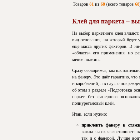
Товаров
81
из
68
(всего товаров
68
Клей для паркета – в
На выбор паркетного клея влияют: 
вид основания, на который будет 
ещё масса других факторов. В инс
«область» его применения, но ре
менее полезны.
Сразу оговоримся, мы настоятельн
на фанеру. Это даёт гарантию, что
и короблений, а в случае поврежден
об этом в разделе «Подготовка ос
паркет без фанерного основани
полиуретановый клей.
Итак, если нужно:
приклеить фанеру к стяжк
важна высокая эластичность п
так и с фанерой. Лучше все