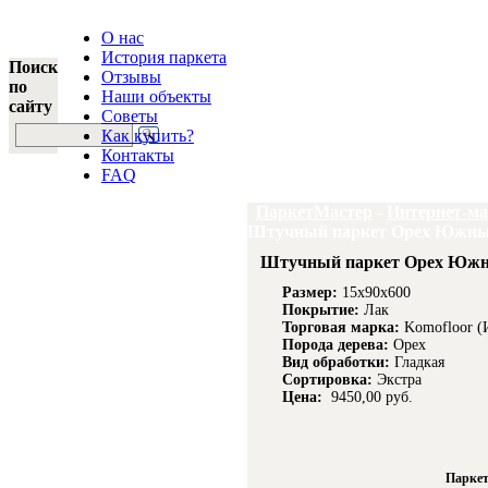
О нас
История паркета
Поиск
Отзывы
по
Наши объекты
сайту
Советы
Как купить?
Контакты
FAQ
ПаркетМастер
-
Интернет-ма
Штучный паркет Орех Южный
Штучный паркет Орех Южны
Размер:
15x90x600
Покрытие:
Лак
Торговая марка:
Komofloor (
Порода дерева:
Орех
Вид обработки:
Гладкая
Сортировка:
Экстра
Цена:
9450,00 руб.
Парке