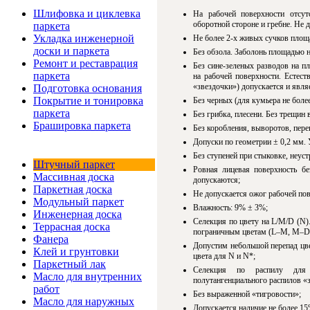
Услуги и цены
Шлифовка и циклевка
На рабочей поверхности отсу
оборотной стороне и гребне. Не
паркета
Укладка инженерной
Не более 2-х живых сучков площ
доски и паркета
Без обзола. Заболонь площадью н
Ремонт и реставрация
Без сине-зеленых разводов на п
паркета
на рабочей поверхности. Естес
«звездочки») допускается и явл
Подготовка основания
Покрытие и тонировка
Без черных (для кумьера не более
паркета
Без грибка, плесени. Без трещин
Брашировка паркета
Без коробления, выворотов, пер
Допуски по геометрии ± 0,2 мм. 
Интернет-магазин
Без ступеней при стыковке, неу
Штучный паркет
Ровная лицевая поверхность б
Массивная доска
допускаются;
Паркетная доска
Не допускается ожог рабочей по
Модульный паркет
Влажность: 9% ± 3%;
Инженерная доска
Селекция по цвету на L/M/D (N)
Террасная доска
пограничным цветам (L–M, M–D)
Фанера
Допустим небольшой перепад цве
Клей и грунтовки
цвета для N и N*;
Паркетный лак
Селекция по распилу для 
Масло для внутренних
полутангенциального распилов «
работ
Без выраженной «тигровости»;
Масло для наружных
Допускается наличие не более 1