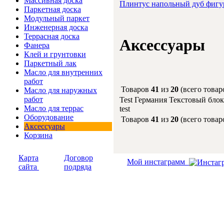
Массивная доска
Плинтус напольный дуб фиг
Паркетная доска
Модульный паркет
Инженерная доска
Террасная доска
Аксессуары
Фанера
Клей и грунтовки
Паркетный лак
Масло для внутренних
работ
Товаров
41
из
20
(всего това
Масло для наружных
работ
Test Германия Текстовый блок
Масло для террас
test
Оборудование
Товаров
41
из
20
(всего това
Аксессуары
Корзина
Карта
Договор
Мой инстаграмм
сайта
подряда