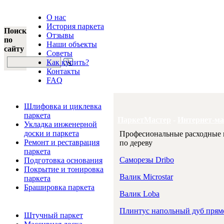
О нас
История паркета
Поиск
Отзывы
по
Наши объекты
сайту
Советы
Как купить?
Контакты
FAQ
Услуги и цены
Шлифовка и циклевка
паркета
ПаркетМастер
-
Интернет-ма
Укладка инженерной
доски и паркета
Професиональные расходные 
Ремонт и реставрация
по дереву
паркета
Саморезы Dribo
Подготовка основания
Покрытие и тонировка
Валик Microstar
паркета
Брашировка паркета
Валик Loba
Интернет-магазин
Плинтус напольный дуб прям
Штучный паркет